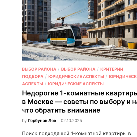
О
/
/
ВЫБОР РАЙОНА
ВЫБОР РАЙОНА
КРИТЕРИИ
п
/
/
ПОДБОРА
ЮРИДИЧЕСКИЕ АСПЕКТЫ
ЮРИДИЧЕСК
у
/
АСПЕКТЫ
ЮРИДИЧЕСКИЕ АСПЕКТЫ
б
Недорогие 1-комнатные квартир
л
в Москве — советы по выбору и н
и
что обратить внимание
к
о
by
Горбунов Лев
02.10.2025
в
Поиск подходящей 1-комнатной квартиры в
а