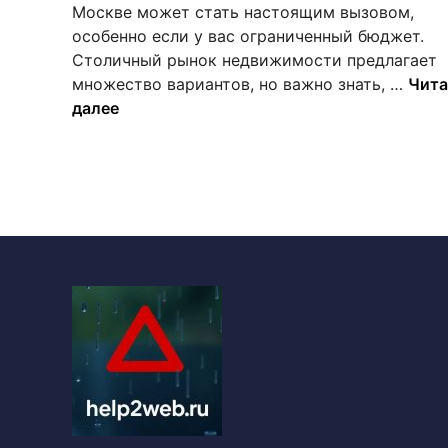
Москве может стать настоящим вызовом,
н
особенно если у вас ограниченный бюджет.
о
Столичный рынок недвижимости предлагает
в
Н
множество вариантов, но важно знать, …
Чита
е
далее
д
о
р
о
г
и
е
1
-
к
о
м
н
а