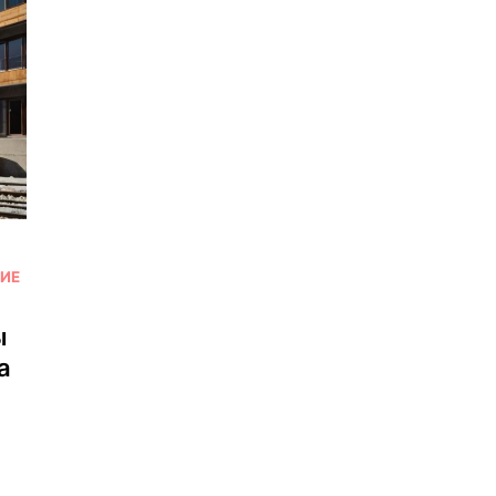
ИЕ
ы
а