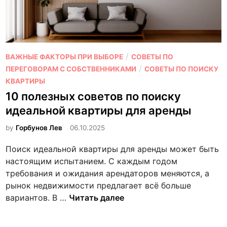
л
и
я
р
б
ы
о
в
л
О
/
ВАЖНЫЕ ФАКТОРЫ ПРИ ВЫБОРЕ
СОВЕТЫ ПО
З
ь
п
/
ПЕРЕГОВОРАМ С СОБСТВЕННИКАМИ
СОВЕТЫ ПО ПОИСКУ
е
ш
у
КВАРТИРЫ
л
о
б
10 полезных советов по поиску
е
й
л
н
идеальной квартиры для аренды
к
и
о
о
к
by
Горбунов Лев
06.10.2025
г
м
о
о
Поиск идеальной квартиры для аренды может быть
п
в
р
настоящим испытанием. С каждым годом
а
а
с
требования и ожидания арендаторов меняются, а
н
н
к
рынок недвижимости предлагает всё больше
и
о
е
1
вариантов. В …
Читать далее
и
в
—
0
—
П
п
л