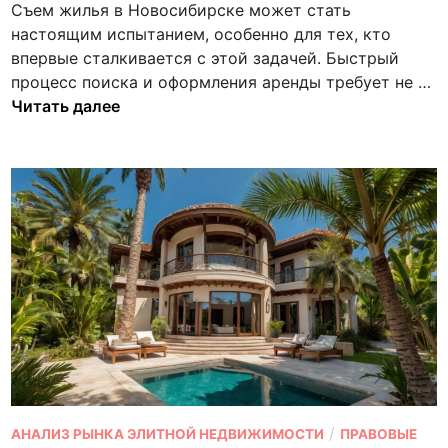
т
Съем жилья в Новосибирске может стать
в
ю
с
ы
настоящим испытанием, особенно для тех, кто
а
т
к
п
впервые сталкивается с этой задачей. Быстрый
н
э
у
о
К
процесс поиска и оформления аренды требует не …
о
т
и
п
а
Читать далее
в
о
д
о
к
т
е
и
б
г
а
с
ы
о
л
к
с
р
ь
у
т
о
н
р
д
о
о
?
й
с
к
н
в
я
а
т
р
ь
т
к
и
О
/
АНАЛИЗ РЫНКА ЭЛИТНОЙ НЕДВИЖИМОСТИ
ПРАВОВЫЕ
в