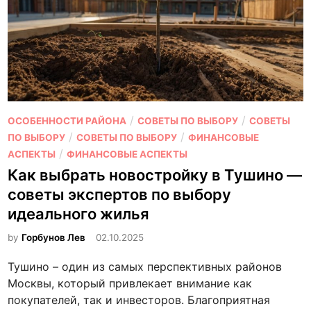
е
ц
—
и
п
и
о
в
л
э
е
л
з
и
н
О
/
/
ОСОБЕННОСТИ РАЙОНА
СОВЕТЫ ПО ВЫБОРУ
СОВЕТЫ
т
ы
п
/
/
ПО ВЫБОРУ
СОВЕТЫ ПО ВЫБОРУ
ФИНАНСОВЫЕ
н
е
у
/
АСПЕКТЫ
ФИНАНСОВЫЕ АСПЕКТЫ
у
с
б
Как выбрать новостройку в Тушино —
ю
о
л
н
советы экспертов по выбору
в
и
е
идеального жилья
е
к
д
т
о
by
Горбунов Лев
02.10.2025
в
ы
в
и
Тушино – один из самых перспективных районов
и
а
ж
Москвы, который привлекает внимание как
р
н
и
покупателей, так и инвесторов. Благоприятная
е
о
м