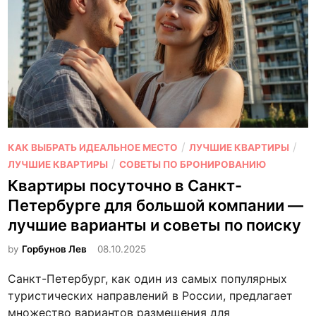
О
/
/
КАК ВЫБРАТЬ ИДЕАЛЬНОЕ МЕСТО
ЛУЧШИЕ КВАРТИРЫ
п
/
ЛУЧШИЕ КВАРТИРЫ
СОВЕТЫ ПО БРОНИРОВАНИЮ
у
Квартиры посуточно в Санкт-
б
Петербурге для большой компании —
л
лучшие варианты и советы по поиску
и
к
by
Горбунов Лев
08.10.2025
о
Санкт-Петербург, как один из самых популярных
в
туристических направлений в России, предлагает
а
множество вариантов размещения для
н