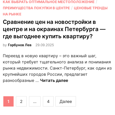
к
О
/
КАК ВЫБРАТЬ ОПТИМАЛЬНОЕ МЕСТОПОЛОЖЕНИЕ
и
р
т
п
/
ПРЕИМУЩЕСТВА ПОКУПКИ В ЦЕНТРЕ
ЦЕНОВЫЕ ТРЕНДЫ
м
о
ы
у
НА РЫНКЕ
а
й
р
б
Сравнение цен на новостройки в
н
к
я
л
и
а
центре и на окраинах Петербурга —
д
и
е
х
где выгоднее купить квартиру?
о
к
С
м
о
by
Горбунов Лев
29.09.2025
П
с
в
б
Переезд в новую квартиру – это важный шаг,
м
а
—
который требует тщательного анализа и понимания
е
н
т
рынка недвижимости. Санкт-Петербург, как один из
т
о
о
крупнейших городов России, предлагает
р
в
п
С
разнообразные …
Читать далее
о
-
р
—
5
а
б
с
в
Пагинация
у
1
2
…
4
Далее
а
н
д
записей
м
е
у
ы