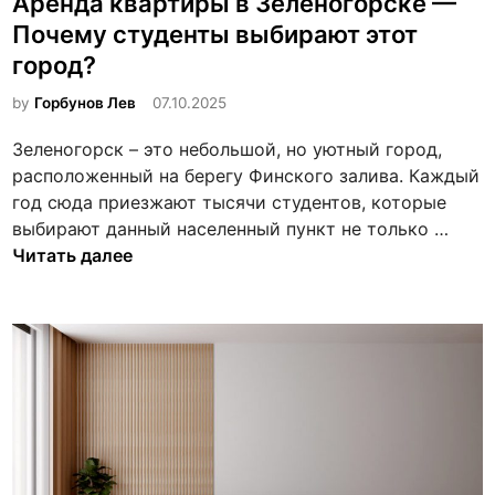
Аренда квартиры в Зеленогорске —
о
б
в
Почему студенты выбирают этот
л
С
город?
и
а
к
by
Горбунов Лев
07.10.2025
н
о
к
Зеленогорск – это небольшой, но уютный город,
в
т
расположенный на берегу Финского залива. Каждый
а
-
год сюда приезжают тысячи студентов, которые
н
П
А
выбирают данный населенный пункт не только …
о
е
р
Читать далее
в
т
е
е
н
р
д
б
а
у
к
р
в
г
а
е
р
д
т