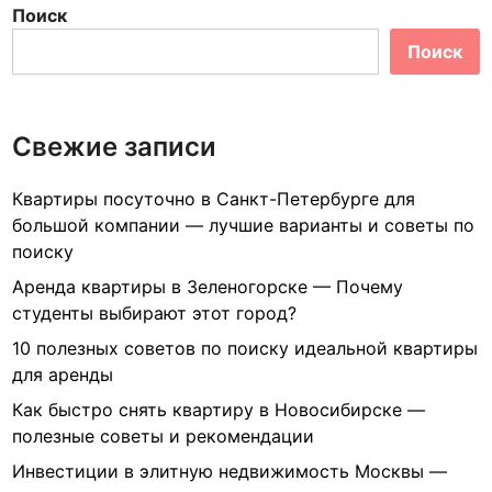
н
щ
Поиск
х
и
е
п
Поиск
е
е
е
ц
в
р
е
а
с
н
Свежие записи
ш
п
н
е
е
а
г
Квартиры посуточно в Санкт-Петербурге для
к
н
о
большой компании — лучшие варианты и советы по
т
о
к
поиску
и
в
о
Аренда квартиры в Зеленогорске — Почему
в
о
м
студенты выбирают этот город?
н
с
ф
ы
10 полезных советов по поиску идеальной квартиры
т
о
х
для аренды
р
р
р
о
т
Как быстро снять квартиру в Новосибирске —
а
й
н
полезные советы и рекомендации
й
к
о
Инвестиции в элитную недвижимость Москвы —
о
и
г