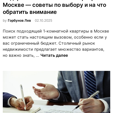
о
л
й
Москве — советы по выбору и на что
з
и
к
обратить внимание
м
к
у
о
о
by
Горбунов Лев
02.10.2025
в
ж
в
Т
Поиск подходящей 1-комнатной квартиры в Москве
н
а
у
может стать настоящим вызовом, особенно если у
о
н
ш
вас ограниченный бюджет. Столичный рынок
с
о
и
недвижимости предлагает множество вариантов,
т
в
н
Н
но важно знать, …
Читать далее
и
о
е
и
—
д
с
с
о
о
о
р
в
в
о
е
е
г
т
т
и
ы
ы
е
д
э
1
л
к