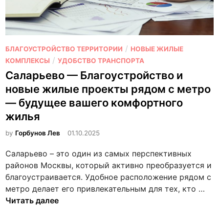
-
я
с
к
у
п
о
с
е
м
п
р
О
/
БЛАГОУСТРОЙСТВО ТЕРРИТОРИИ
НОВЫЕ ЖИЛЫЕ
н
е
т
п
/
КОМПЛЕКСЫ
УДОБСТВО ТРАНСПОРТА
а
ш
о
у
Саларьево — Благоустройство и
т
н
в
б
н
ы
новые жилые проекты рядом с метро
п
л
ы
х
— будущее вашего комфортного
о
и
е
и
жилья
в
к
к
н
ы
о
в
by
Горбунов Лев
01.10.2025
в
б
в
а
е
о
а
Саларьево – это один из самых перспективных
р
с
р
н
районов Москвы, который активно преобразуется и
т
т
у
о
благоустраивается. Удобное расположение рядом с
и
о
и
С
в
метро делает его привлекательным для тех, кто …
р
р
д
а
Читать далее
ы
о
е
л
в
в