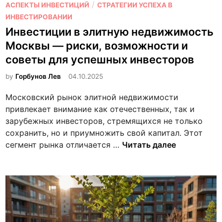
р
п
/
АСПЕКТЫ ИНВЕСТИЦИЙ
СТРАТЕГИИ УСПЕХА В
а
ы
у
ИНВЕСТИРОВАНИИ
р
д
б
Инвестиции в элитную недвижимость
т
л
л
и
Москвы — риски, возможности и
я
и
р
советы для успешных инвесторов
а
к
у
р
о
by
Горбунов Лев
04.10.2025
в
е
в
Н
Московский рынок элитной недвижимости
н
а
о
привлекает внимание как отечественных, так и
д
н
в
зарубежных инвесторов, стремящихся не только
ы
о
о
сохранить, но и приумножить свой капитал. Этот
в
с
И
сегмент рынка отличается …
Читать далее
и
н
б
в
и
е
р
с
с
т
к
и