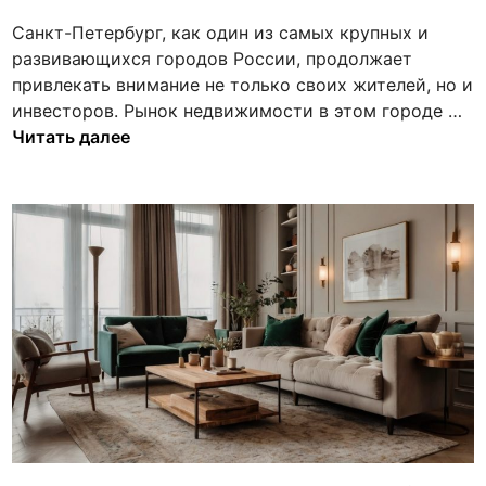
о
о
т
р
Санкт-Петербург, как один из самых крупных и
в
в
у
развивающихся городов России, продолжает
а
о
и
привлекать внимание не только своих жителей, но и
н
и
н
К
инвесторов. Рынок недвижимости в этом городе …
о
н
а
в
Читать далее
в
о
ч
а
в
т
р
ы
о
т
е
о
и
ж
б
р
и
р
ы
л
а
в
ы
т
н
е
и
о
п
т
в
р
ь
о
о
в
с
е
н
т