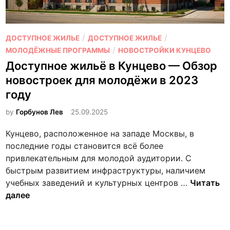
О
/
/
ДОСТУПНОЕ ЖИЛЬЕ
ДОСТУПНОЕ ЖИЛЬЕ
п
/
МОЛОДЁЖНЫЕ ПРОГРАММЫ
НОВОСТРОЙКИ КУНЦЕВО
у
Доступное жильё в Кунцево — Обзор
б
новостроек для молодёжи в 2023
л
году
и
к
by
Горбунов Лев
25.09.2025
о
Кунцево, расположенное на западе Москвы, в
в
последние годы становится всё более
а
привлекательным для молодой аудитории. С
н
быстрым развитием инфраструктуры, наличием
о
Д
учебных заведений и культурных центров …
Читать
в
о
далее
с
т