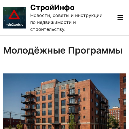
Перейти
СтройИнфо
к
Новости, советы и инструкции
Гла
содержимому
по недвижимости и
ме
строительству.
Молодёжные Программы