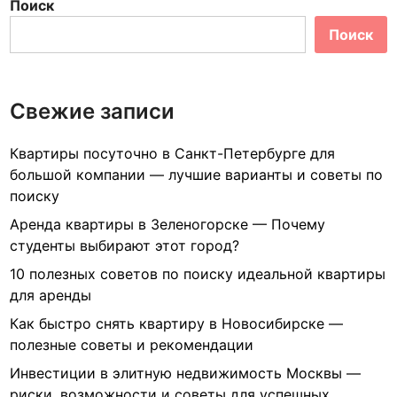
у
Поиск
п
Поиск
н
о
е
Свежие записи
ж
и
л
Квартиры посуточно в Санкт-Петербурге для
ь
большой компании — лучшие варианты и советы по
ё
поиску
в
Аренда квартиры в Зеленогорске — Почему
К
студенты выбирают этот город?
у
10 полезных советов по поиску идеальной квартиры
н
для аренды
ц
е
Как быстро снять квартиру в Новосибирске —
в
полезные советы и рекомендации
о
Инвестиции в элитную недвижимость Москвы —
—
риски, возможности и советы для успешных