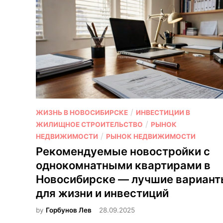
О
/
ЖИЗНЬ В НОВОСИБИРСКЕ
ИНВЕСТИЦИИ В
п
/
ЖИЛИЩНОЕ СТРОИТЕЛЬСТВО
РЫНОК
у
/
НЕДВИЖИМОСТИ
РЫНОК НЕДВИЖИМОСТИ
б
Рекомендуемые новостройки с
л
однокомнатными квартирами в
и
Новосибирске — лучшие вариан
к
для жизни и инвестиций
о
в
by
Горбунов Лев
28.09.2025
а