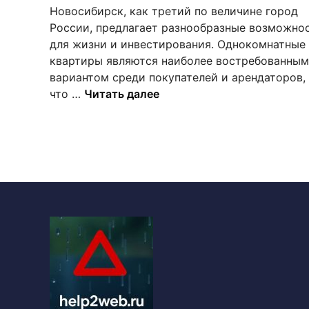
н
Новосибирск, как третий по величине город
о
России, предлагает разнообразные возможно
в
для жизни и инвестирования. Однокомнатные
квартиры являются наиболее востребованным
вариантом среди покупателей и арендаторов,
Р
что …
Читать далее
е
к
о
м
е
н
д
у
е
м
ы
е
н